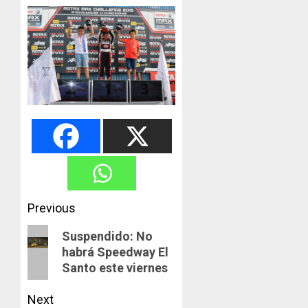
Post
Previous
navigation
Previous
Suspendido: No
habrá Speedway El
post:
Santo este viernes
Next