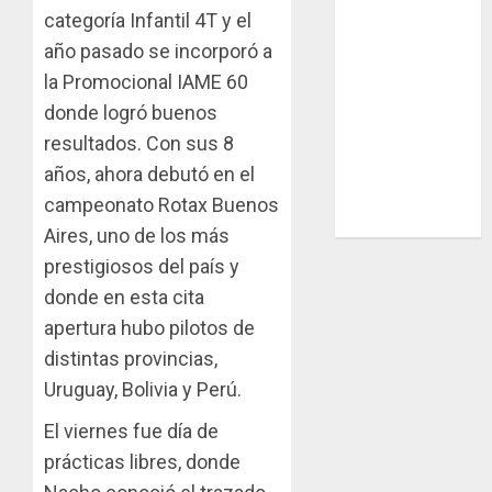
categoría Infantil 4T y el
Gómez”
año pasado se incorporó a
Chasis
la Promocional IAME 60
Ternengo año
donde logró buenos
2026 con
podios y
resultados. Con sus 8
victoria en
años, ahora debutó en el
Junior! Venta
campeonato Rotax Buenos
por renovación
Aires, uno de los más
prestigiosos del país y
donde en esta cita
apertura hubo pilotos de
distintas provincias,
Uruguay, Bolivia y Perú.
El viernes fue día de
prácticas libres, donde