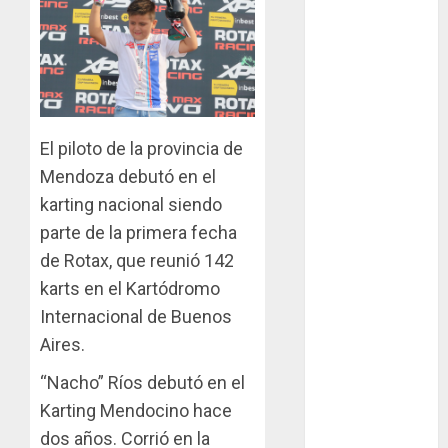
Zonal Cuyano
regresa a pista
en San Martín!
Casilla de tiro 1
eje Acapulco
450 equipada
El piloto de la provincia de
para 5
Mendoza debutó en el
personas
karting nacional siendo
parte de la primera fecha
Felipe Barone
viajó a Italia
de Rotax, que reunió 142
para nueva
karts en el Kartódromo
carrera en el
Internacional de Buenos
karting de élite
Aires.
Tradicionales
“Nacho” Ríos debutó en el
disputa este
Karting Mendocino hace
domingo el “GP
dos años. Corrió en la
Diego Grillito