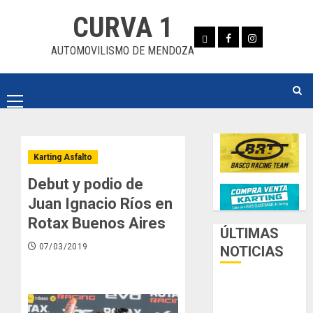
Skip
CURVA 1
to
Whatsapp
Facebook
Instagram
content
AUTOMOVILISMO DE MENDOZA
Primary
Menu
Karting Asfalto
Debut y podio de
Juan Ignacio Ríos en
Rotax Buenos Aires
ÚLTIMAS
07/03/2019
NOTICIAS
Luego del
receso invernal,