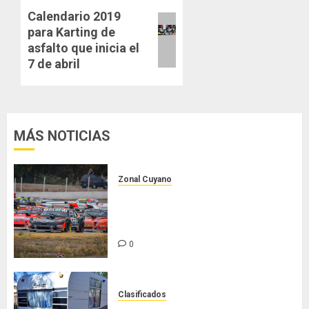
Calendario 2019
Next
para Karting de
post:
asfalto que inicia el
7 de abril
MÁS NOTICIAS
Zonal Cuyano
Luego del receso invernal, Zonal
Cuyano regresa a pista en San
Martín!
0
Clasificados