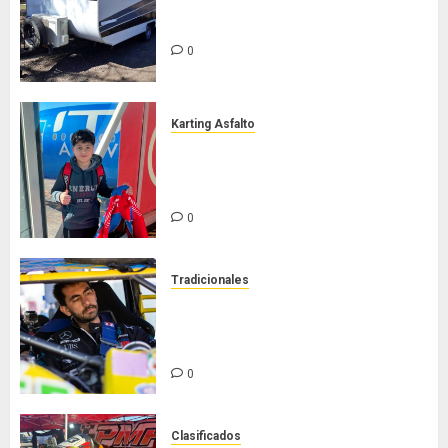
Casilla de tiro 1 eje Acapulco 450
equipada para 5 personas
0
Karting Asfalto
Felipe Barone viajó a Italia para
nueva carrera en el karting de
élite
0
Tradicionales
Tradicionales disputa este
domingo el “GP Diego Grillito
Gómez”
0
Clasificados