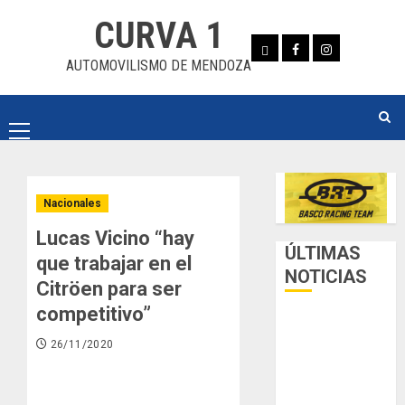
Skip
CURVA 1
to
Whatsapp
Facebook
Instagram
content
AUTOMOVILISMO DE MENDOZA
Primary
Menu
Nacionales
Lucas Vicino “hay
ÚLTIMAS
que trabajar en el
NOTICIAS
Citröen para ser
competitivo”
Luego del
receso invernal,
26/11/2020
Zonal Cuyano
regresa a pista