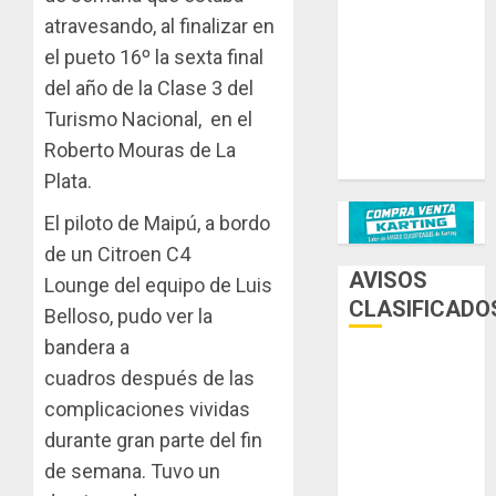
atravesando, al finalizar en
Ternengo año
2026 con
el pueto 16º la sexta final
podios y
del año de la Clase 3 del
victoria en
Turismo Nacional, en el
Junior! Venta
Roberto Mouras de La
por renovación
Plata.
El piloto de Maipú, a bordo
de un Citroen C4
AVISOS
Lounge del equipo de Luis
CLASIFICADO
Belloso, pudo ver la
bandera a
AUTOS
cuadros después de las
complicaciones vividas
AUTOS EN
ALQUILER
durante gran parte del fin
de semana. Tuvo un
ESPECIALES