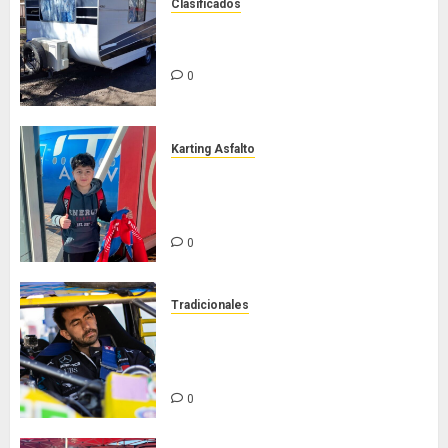
Clasificados
Casilla de tiro 1 eje Acapulco 450
equipada para 5 personas
0
Karting Asfalto
Felipe Barone viajó a Italia para
nueva carrera en el karting de
élite
0
Tradicionales
Tradicionales disputa este
domingo el “GP Diego Grillito
Gómez”
0