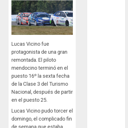
en San Martín!
Casilla de tiro 1
eje Acapulco
450 equipada
para 5
personas
Lucas Vicino fue
Felipe Barone
protagonista de una gran
viajó a Italia
remontada. El piloto
para nueva
mendocino terminó en el
carrera en el
puesto 16º la sexta fecha
karting de élite
de la Clase 3 del Turismo
Tradicionales
Nacional, después de partir
disputa este
en el puesto 25.
domingo el “GP
Lucas Vicino pudo torcer el
Diego Grillito
Gómez”
domingo, el complicado fin
de semana que estaba
Chasis