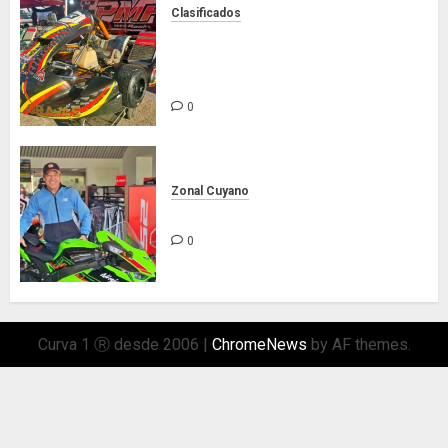
Clasificados
Chasis Ternengo año 2026 con
podios y victoria en Junior! Venta
por renovación
0
Zonal Cuyano
Hasta siempre Pepe Lombardo!
0
Curva 1 Ⓡ desde 2006
|
ChromeNews
by AF themes.