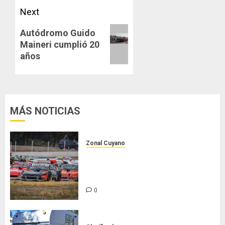
Next
Next
Autódromo Guido
Maineri cumplió 20
post:
años
MÁS NOTICIAS
Zonal Cuyano
Luego del receso invernal, Zonal
Cuyano regresa a pista en San
Martín!
0