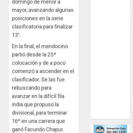
domingo de menor a
mayor, avanzando algunas
HERRAMIENTAS
posiciones en la serie
INDUMENTARIA
clasificatoria para finalizar
13°.
KARTING
En la final, el mendocino
MOTORES
partió desde la 25ª
MOTORHOME
colocación y de a poco
comenzó a ascender en el
PICADAS
clasificador. Se las fue
REPUESTOS
rebuscando para
avanzar en la difícil fila
SIMULADORES
india que propuso la
TRAILERS
divisional, para terminar
16º en una carrera que
ganó Facundo Chapur.