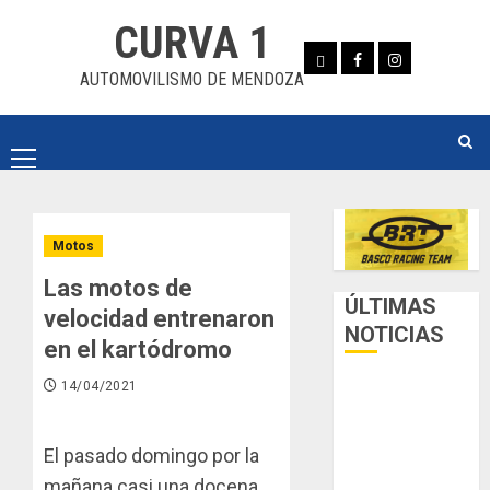
Skip
CURVA 1
to
Whatsapp
Facebook
Instagram
content
AUTOMOVILISMO DE MENDOZA
Primary
Menu
Motos
Las motos de
ÚLTIMAS
velocidad entrenaron
NOTICIAS
en el kartódromo
14/04/2021
Luego del
receso invernal,
Zonal Cuyano
El pasado domingo por la
regresa a pista
mañana casi una docena