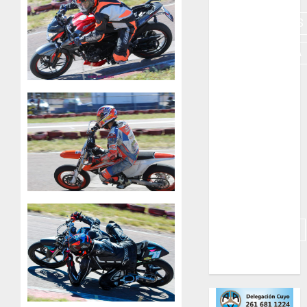
HERRAMIENTAS
INDUMENTARIA
KARTING
MOTORES
MOTORHOME
PICADAS
REPUESTOS
SIMULADORES
TRAILERS