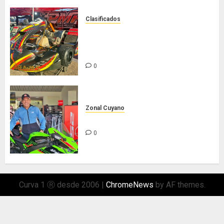
Clasificados
Chasis Ternengo año 2026 con
podios y victoria en Junior! Venta
por renovación
0
Zonal Cuyano
Hasta siempre Pepe Lombardo!
0
Curva 1 Ⓡ desde 2006
|
ChromeNews
by AF themes.