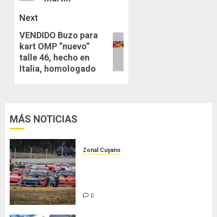
Next
VENDIDO Buzo para
Next
kart OMP “nuevo”
post:
talle 46, hecho en
Italia, homologado
MÁS NOTICIAS
Zonal Cuyano
Luego del receso invernal, Zonal
Cuyano regresa a pista en San
Martín!
0