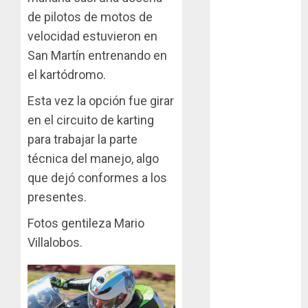
en San Martín!
de pilotos de motos de
Casilla de tiro 1
velocidad estuvieron en
eje Acapulco
San Martín entrenando en
450 equipada
el kartódromo.
para 5
personas
Esta vez la opción fue girar
en el circuito de karting
Felipe Barone
para trabajar la parte
viajó a Italia
para nueva
técnica del manejo, algo
carrera en el
que dejó conformes a los
karting de élite
presentes.
Tradicionales
Fotos gentileza Mario
disputa este
Villalobos.
domingo el “GP
Diego Grillito
Gómez”
Chasis