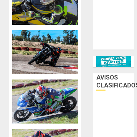
Ternengo año
2026 con
podios y
victoria en
Junior! Venta
por renovación
AVISOS
CLASIFICADO
AUTOS
AUTOS EN
ALQUILER
ESPECIALES