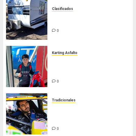
Clasificados
Casilla de tiro 1 eje Acapulco 450
equipada para 5 personas
0
Karting Asfalto
Felipe Barone viajó a Italia para
nueva carrera en el karting de
élite
0
Tradicionales
Tradicionales disputa este
domingo el “GP Diego Grillito
Gómez”
0