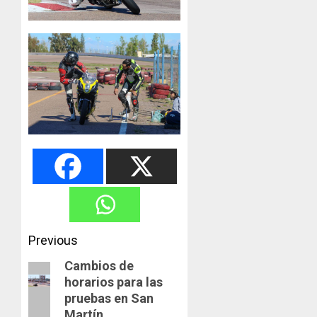
Post
Previous
navigation
Cambios de
Previous
horarios para las
post:
pruebas en San
Martín