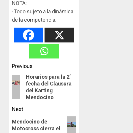
NOTA:
-Todo sujeto a la dinámica
de la competencia.
Post
Previous
navigation
Horarios para la 2°
Previous
fecha del Clausura
post:
del Karting
Mendocino
Next
Next
Mendocino de
Motocross cierra el
post: