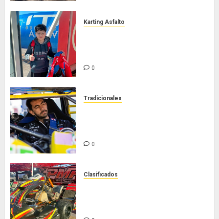
Karting Asfalto
Felipe Barone viajó a Italia para
nueva carrera en el karting de
élite
0
Tradicionales
Tradicionales disputa este
domingo el “GP Diego Grillito
Gómez”
0
Clasificados
Chasis Ternengo año 2026 con
podios y victoria en Junior! Venta
por renovación