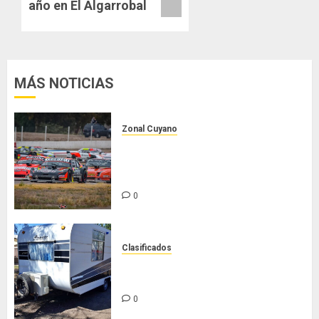
año en El Algarrobal
MÁS NOTICIAS
Zonal Cuyano
Luego del receso invernal, Zonal
Cuyano regresa a pista en San
Martín!
0
Clasificados
Casilla de tiro 1 eje Acapulco 450
equipada para 5 personas
0