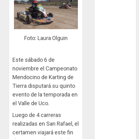
Zonal Cuyano
regresa a pista
en San Martín!
Casilla de tiro 1
Foto: Laura Olguin
eje Acapulco
450 equipada
para 5
Este sábado 6 de
personas
noviembre el Campeonato
Felipe Barone
Mendocino de Karting de
viajó a Italia
Tierra disputará su quinto
para nueva
evento de la temporada en
carrera en el
karting de élite
el Valle de Uco.
Tradicionales
Luego de 4 carreras
disputa este
realizadas en San Rafael, el
domingo el “GP
certamen viajará este fin
Diego Grillito