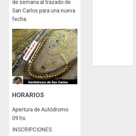
de semana al trazado de
Gómez”
San Carlos para una nueva
Chasis
fecha.
Ternengo año
2026 con
podios y
victoria en
Junior! Venta
por renovación
HORARIOS
Apertura de Autódromo
09 hs.
INSCRIPCIONES