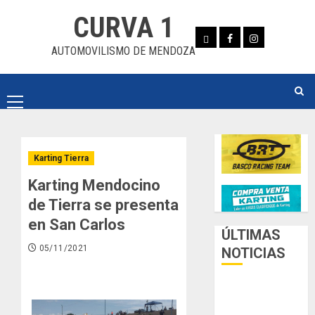
Skip
CURVA 1
to
Whatsapp
Facebook
Instagram
content
AUTOMOVILISMO DE MENDOZA
Primary
Menu
Karting Tierra
Karting Mendocino
de Tierra se presenta
en San Carlos
ÚLTIMAS
05/11/2021
NOTICIAS
Luego del
receso invernal,