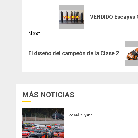
navigation
Previous
VENDIDO Escapes Gr
post:
Next
Next
El diseño del campeón de la Clase 2
post:
MÁS NOTICIAS
Zonal Cuyano
Luego del receso invernal,
Zonal Cuyano regresa a pista
en San Martín!