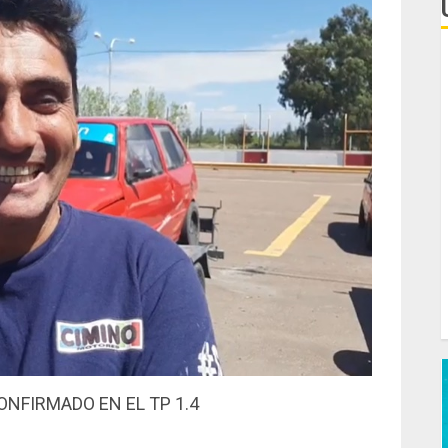
L
e
C
F
d
T
C
J
NFIRMADO EN EL TP 1.4