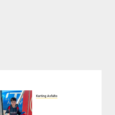
Karting Asfalto
Felipe Barone viajó a Italia
para nueva carrera en el
karting de élite