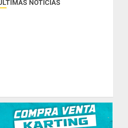
ÚLTIMAS NOTICIAS
uego del receso invernal, Zonal Cuyano regresa a pista
n San Martín!
asilla de tiro 1 eje Acapulco 450 equipada para 5
personas
elipe Barone viajó a Italia para nueva carrera en el karting
e élite
radicionales disputa este domingo el “GP Diego Grillito
Gómez”
hasis Ternengo año 2026 con podios y victoria en
unior! Venta por renovación