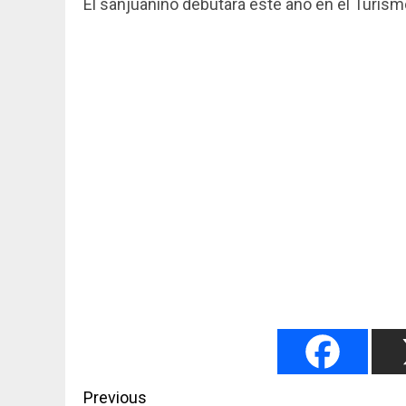
El sanjuanino debutará este año en el Turismo
Post
Previous