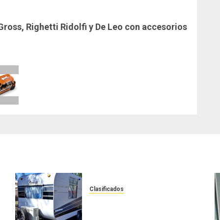
oss, Righetti Ridolfi y De Leo con accesorios
Clasificados
Casilla de tiro 1 eje Acapulco
450 equipada para 5 personas