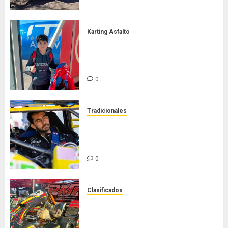
Karting Asfalto
Felipe Barone viajó a Italia para
nueva carrera en el karting de
élite
0
Tradicionales
Tradicionales disputa este
domingo el “GP Diego Grillito
Gómez”
0
Clasificados
Chasis Ternengo año 2026 con
podios y victoria en Junior! Venta
por renovación