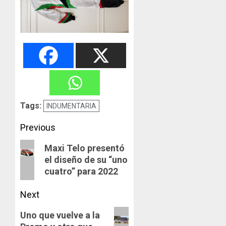
Tags:
INDUMENTARIA
Post
Previous
navigation
Previous
Maxi Telo presentó
el diseño de su “uno
post:
cuatro” para 2022
Next
Next
Uno que vuelve a la