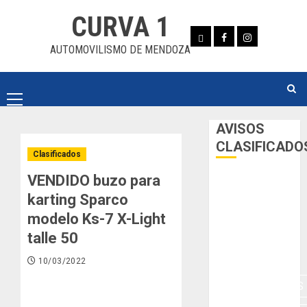
Skip
CURVA 1
to
Whatsapp
Facebook
Instagram
content
AUTOMOVILISMO DE MENDOZA
Primary
Menu
AVISOS
CLASIFICADO
Clasificados
VENDIDO buzo para
AUTOS
karting Sparco
AUTOS EN
modelo Ks-7 X-Light
ALQUILER
talle 50
ESPECIALES
10/03/2022
HERRAMIENTAS