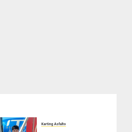
Karting Asfalto
Felipe Barone viajó a Italia