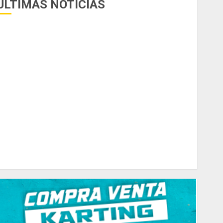
ÚLTIMAS NOTICIAS
uego del receso invernal, Zonal Cuyano regresa a pista
n San Martín!
asilla de tiro 1 eje Acapulco 450 equipada para 5
personas
elipe Barone viajó a Italia para nueva carrera en el karting
e élite
radicionales disputa este domingo el “GP Diego Grillito
Gómez”
hasis Ternengo año 2026 con podios y victoria en
unior! Venta por renovación