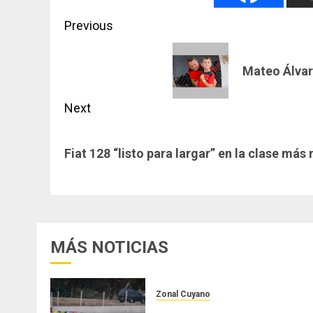
Post
Previous
navigation
Previous
Mateo Álvar
post:
Next
Next
Fiat 128 “listo para largar” en la clase má
post:
MÁS NOTICIAS
Zonal Cuyano
Luego del receso invernal,