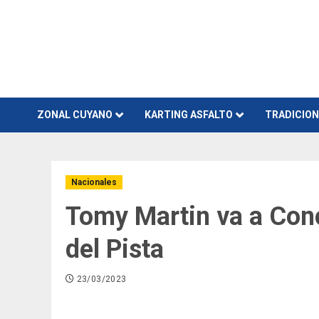
Skip
to
content
ZONAL CUYANO
KARTING ASFALTO
TRADICIO
Nacionales
Tomy Martin va a Conc
del Pista
23/03/2023