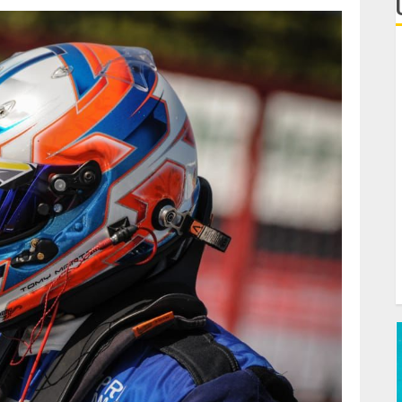
L
e
C
F
d
T
C
J