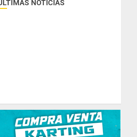
ÚLTIMAS NOTICIAS
uego del receso invernal, Zonal Cuyano regresa a pista
n San Martín!
asilla de tiro 1 eje Acapulco 450 equipada para 5
personas
elipe Barone viajó a Italia para nueva carrera en el karting
e élite
radicionales disputa este domingo el “GP Diego Grillito
Gómez”
hasis Ternengo año 2026 con podios y victoria en
unior! Venta por renovación