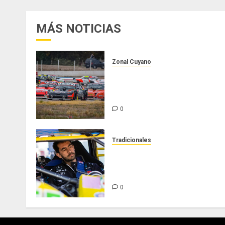
MÁS NOTICIAS
Zonal Cuyano
Luego del receso invernal,
Zonal Cuyano regresa a pista
en San Martín!
0
Tradicionales
Tradicionales disputa este
domingo el “GP Diego Grillito
Gómez”
0