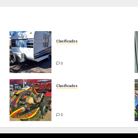
Clasificados
Casilla de tiro 1 eje Acapulco
450 equipada para 5 personas
0
Clasificados
Chasis Ternengo año 2026 con
podios y victoria en Junior!
Venta por renovación
0