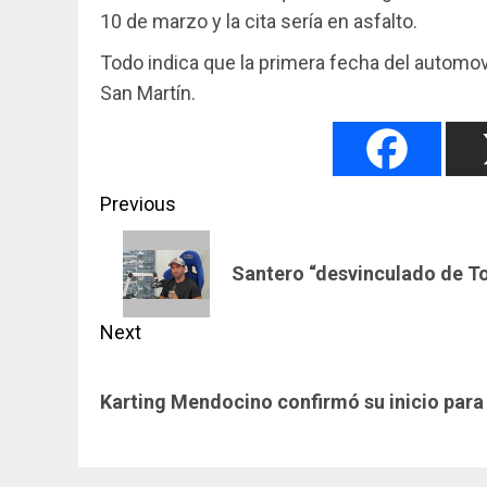
10 de marzo y la cita sería en asfalto.
Todo indica que la primera fecha del automov
San Martín.
Post
Previous
navigation
Previous
Santero “desvinculado de Toy
post:
Next
Next
Karting Mendocino confirmó su inicio para
post: