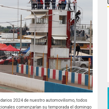
L
e
C
F
d
T
C
J
endarios 2024 de nuestro automovilismo, todos
dicionales comenzarían su temporada el domingo