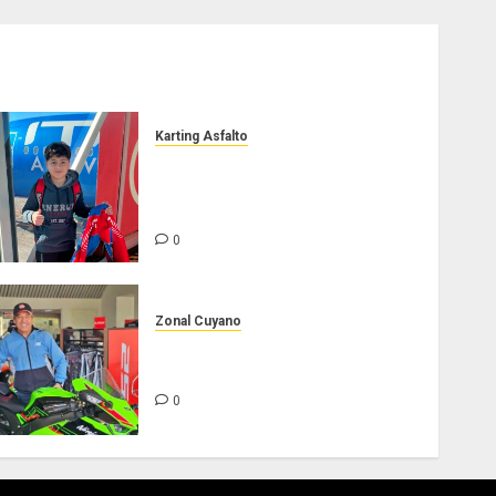
Karting Asfalto
Felipe Barone viajó a Italia
para nueva carrera en el
karting de élite
0
Zonal Cuyano
Hasta siempre Pepe
Lombardo!
0