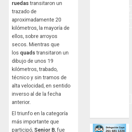
ruedas
transitaron un
HERRAMIENTAS
trazado de
aproximadamente 20
INDUMENTARIA
kilómetros, la mayoría de
KARTING
ellos, sobre arroyos
secos. Mientras que
MOTORES
los
quads
transitaron un
dibujo de unos 19
MOTORHOME
kilómetros, trabado,
PICADAS
técnico y sin tramos de
alta velocidad, en sentido
REPUESTOS
inverso al de la fecha
SIMULADORES
anterior.
TRAILERS
El triunfo en la categoría
más importante que
participó,
Senior B
, fue