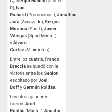
C),
Sergio Buchín
(Master
D),
Iván
Richard
(Promocional),
Jonathan
Jara
(Avanzado),
Sergio
Miranda
(Sport),
Javier
Villegas
(Sport Master)
y
Álvaro
Cortez
(Minimotos).
Entre los
cuatris
,
Franco
Breccia
se quedó con la
victoria entre los
Senior
,
escoltado por
Joel
Boff
y
Germán Roldán
.
Los otros gandores
fueron:
Ariel
Roldán
(Master),
Agustín