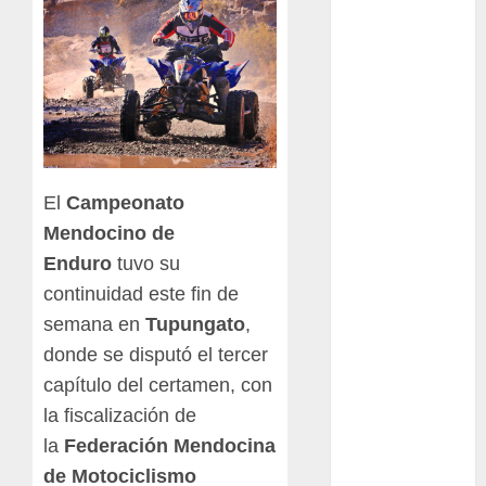
en San Martín!
Casilla de tiro 1
eje Acapulco
450 equipada
para 5
personas
Felipe Barone
El
Campeonato
viajó a Italia
Mendocino de
para nueva
Enduro
tuvo su
carrera en el
continuidad este fin de
karting de élite
semana en
Tupungato
,
Tradicionales
donde se disputó el tercer
disputa este
capítulo del certamen, con
domingo el “GP
la fiscalización de
Diego Grillito
la
Federación Mendocina
Gómez”
de Motociclismo
Chasis