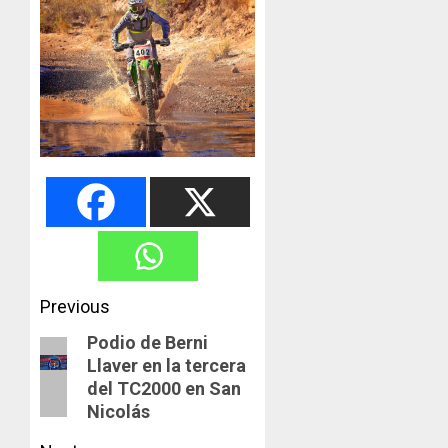
Post
Previous
navigation
Podio de Berni
Previous
Llaver en la tercera
post:
del TC2000 en San
Nicolás