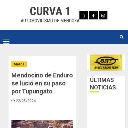
Skip
CURVA 1
to
Whatsapp
Facebook
Instagram
content
AUTOMOVILISMO DE MENDOZA
Primary
Menu
Motos
Mendocino de Enduro
ÚLTIMAS
se lució en su paso
NOTICIAS
por Tupungato
22/05/2024
Luego del
receso invernal,
Zonal Cuyano
regresa a pista