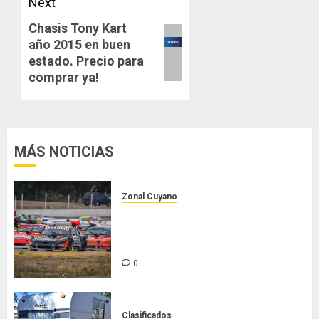
Next
Chasis Tony Kart
Next
año 2015 en buen
post:
estado. Precio para
comprar ya!
MÁS NOTICIAS
Zonal Cuyano
Luego del receso invernal, Zonal
Cuyano regresa a pista en San
Martín!
0
Clasificados