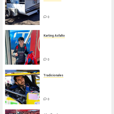
Casilla de tiro 1 eje Acapulco 450
equipada para 5 personas
0
Karting Asfalto
Felipe Barone viajó a Italia para
nueva carrera en el karting de
élite
0
Tradicionales
Tradicionales disputa este
domingo el “GP Diego Grillito
Gómez”
0