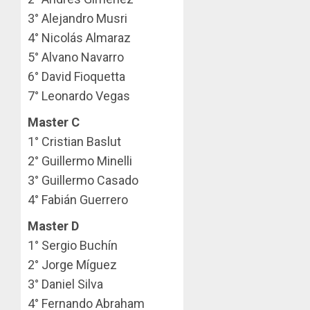
3° Alejandro Musri⁣
4° Nicolás Almaraz⁣
5° Alvano Navarro⁣
6° David Fioquetta⁣
7° Leonardo Vegas⁣
Master C
1° Cristian Baslut⁣
2° Guillermo Minelli⁣
3° Guillermo Casado⁣
4° Fabián Guerrero⁣
Master D
1° Sergio Buchín⁣
2° Jorge Míguez⁣
3° Daniel Silva⁣
4° Fernando Abraham⁣