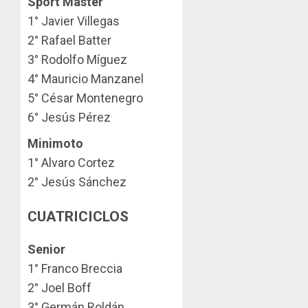
Sport Master
1° Javier Villegas⁣
2° Rafael Batter⁣
3° Rodolfo Míguez⁣
4° Mauricio Manzanel⁣
5° César Montenegro⁣
6° Jesús Pérez⁣
Minimoto
1° Alvaro Cortez⁣
2° Jesús Sánchez⁣
CUATRICICLOS
Senior
1° Franco Breccia⁣
2° Joel Boff⁣
3° Germán Roldán⁣