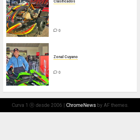
Clasificados
Chasis Ternengo año 2026 con
podios y victoria en Junior! Venta
por renovación
0
Zonal Cuyano
Hasta siempre Pepe Lombardo!
0
Curva 1 Ⓡ desde 2006
|
ChromeNews
by AF themes.