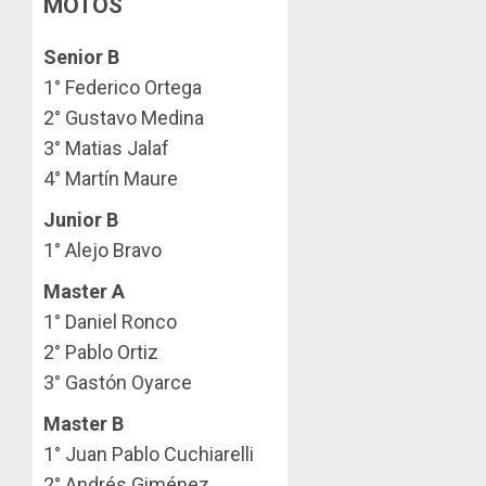
MOTOS
Senior B
1° Federico Ortega⁣
2° Gustavo Medina⁣
3° Matias Jalaf
4° Martín Maure⁣
Junior B
1° Alejo Bravo⁣
Master A
1° Daniel Ronco⁣
2° Pablo Ortiz⁣
3° Gastón Oyarce⁣
Master B
1° Juan Pablo Cuchiarelli⁣
2° Andrés Giménez⁣