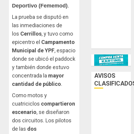
Deportivo (Fememod)
.
Ternengo año
2026 con
La prueba se disputó en
podios y
las inmediaciones de
victoria en
los
Cerrillos
, y tuvo como
Junior! Venta
epicentro el
Campamento
por renovación
Municipal de YPF
, espacio
donde se ubicó el paddock
y también donde estuvo
AVISOS
concentrada la
mayor
CLASIFICADO
cantidad de público
.
Como motos y
AUTOS
cuatriciclos
compartieron
escenario
, se diseñaron
AUTOS EN
ALQUILER
dos circuitos. Los pilotos
de las
dos
ESPECIALES