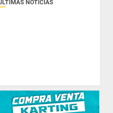
ÚLTIMAS NOTICIAS
uego del receso invernal, Zonal Cuyano regresa a pista
n San Martín!
asilla de tiro 1 eje Acapulco 450 equipada para 5
personas
elipe Barone viajó a Italia para nueva carrera en el karting
e élite
radicionales disputa este domingo el “GP Diego Grillito
Gómez”
hasis Ternengo año 2026 con podios y victoria en
unior! Venta por renovación