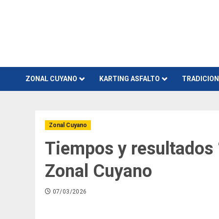
Skip
to
content
ZONAL CUYANO
KARTING ASFALTO
TRADICIO
Zonal Cuyano
Tiempos y resultados 
Zonal Cuyano
07/03/2026