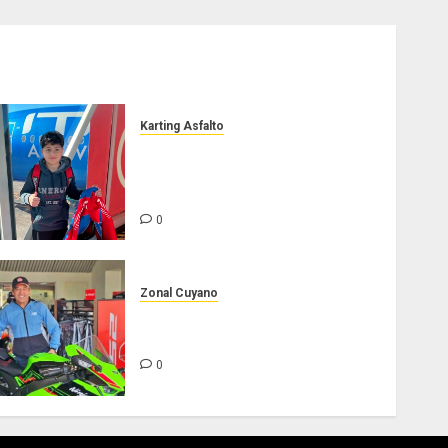
Karting Asfalto
Felipe Barone viajó a Italia
para nueva carrera en el
karting de élite
0
Zonal Cuyano
Hasta siempre Pepe
Lombardo!
0