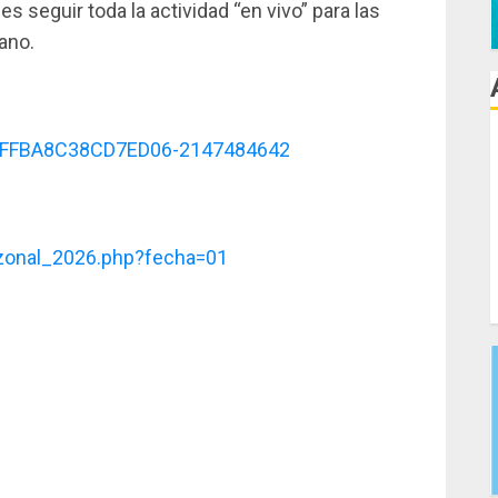
 seguir toda la actividad “en vivo” para las
ano.
g/AFFBA8C38CD7ED06-2147484642
_zonal_2026.php?fecha=01