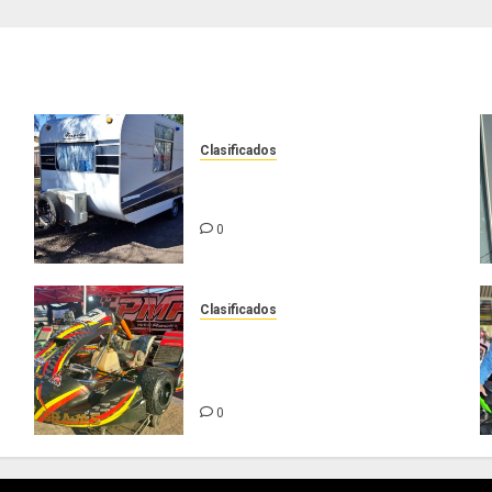
Clasificados
Casilla de tiro 1 eje Acapulco
450 equipada para 5 personas
0
Clasificados
Chasis Ternengo año 2026 con
podios y victoria en Junior!
Venta por renovación
0