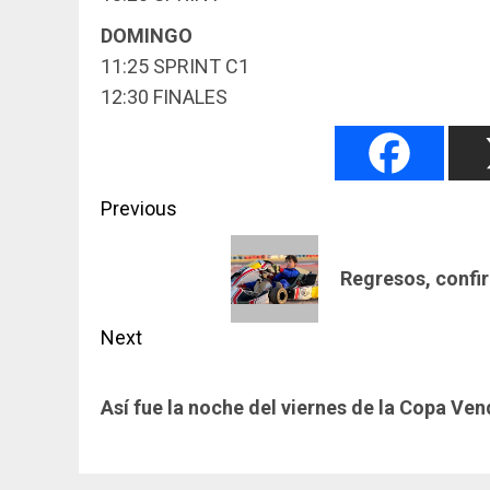
DOMINGO
11:25 SPRINT C1
12:30 FINALES
Post
Previous
navigation
Previous
Regresos, confi
post:
Next
Next
Así fue la noche del viernes de la Copa Ve
post: