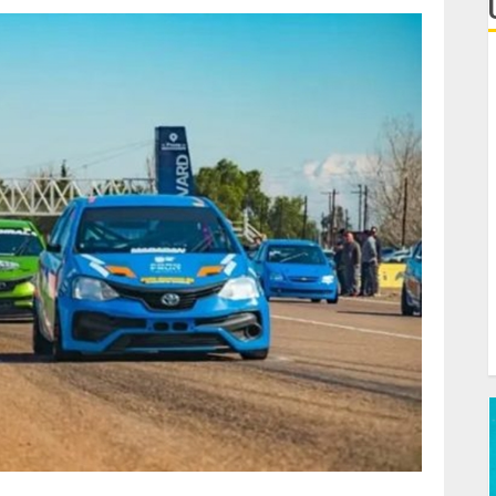
L
e
C
F
d
T
C
J