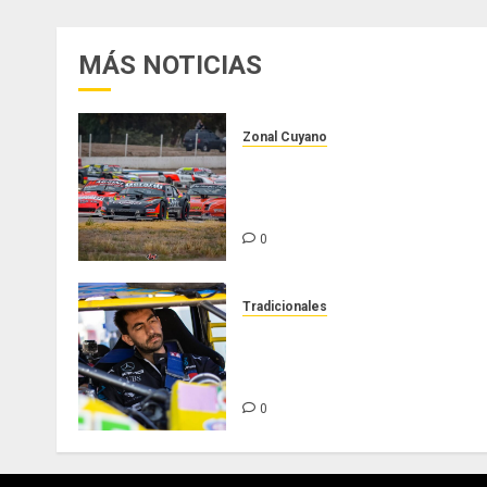
MÁS NOTICIAS
Zonal Cuyano
Luego del receso invernal,
Zonal Cuyano regresa a pista
en San Martín!
0
Tradicionales
Tradicionales disputa este
domingo el “GP Diego Grillito
Gómez”
0