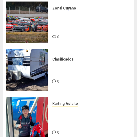
Zonal Cuyano
Luego del receso invernal, Zonal
Cuyano regresa a pista en San
Martín!
0
Clasificados
Casilla de tiro 1 eje Acapulco 450
equipada para 5 personas
0
Karting Asfalto
Felipe Barone viajó a Italia para
nueva carrera en el karting de
élite
0