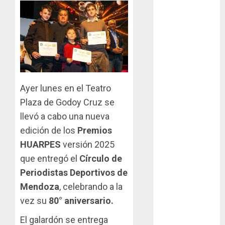
en San Martín!
Casilla de tiro 1
eje Acapulco
450 equipada
para 5
personas
Ayer lunes en el Teatro
Felipe Barone
Plaza de Godoy Cruz se
viajó a Italia
para nueva
llevó a cabo una nueva
carrera en el
edición de los
Premios
karting de élite
HUARPES
versión 2025
Tradicionales
que entregó el
Círculo de
disputa este
Periodistas Deportivos de
domingo el “GP
Mendoza
, celebrando a la
Diego Grillito
vez su
80° aniversario.
Gómez”
El galardón se entrega
Chasis