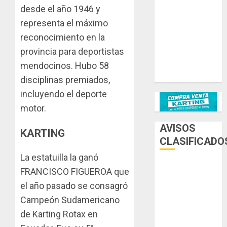
desde el año 1946 y
Ternengo año
representa el máximo
2026 con
reconocimiento en la
podios y
victoria en
provincia para deportistas
Junior! Venta
mendocinos. Hubo 58
por renovación
disciplinas premiados,
incluyendo el deporte
motor.
AVISOS
KARTING
CLASIFICADO
La estatuilla la ganó
AUTOS
FRANCISCO FIGUEROA que
el año pasado se consagró
AUTOS EN
Campeón Sudamericano
ALQUILER
de Karting Rotax en
ESPECIALES