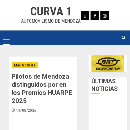
Skip
CURVA 1
to
Whatsapp
Facebook
Instagram
content
AUTOMOVILISMO DE MENDOZA
Primary
Menu
Más Noticias
Pilotos de Mendoza
ÚLTIMAS
distinguidos por en
NOTICIAS
los Premios HUARPE
2025
Luego del
receso invernal,
19/05/2026
Zonal Cuyano
regresa a pista