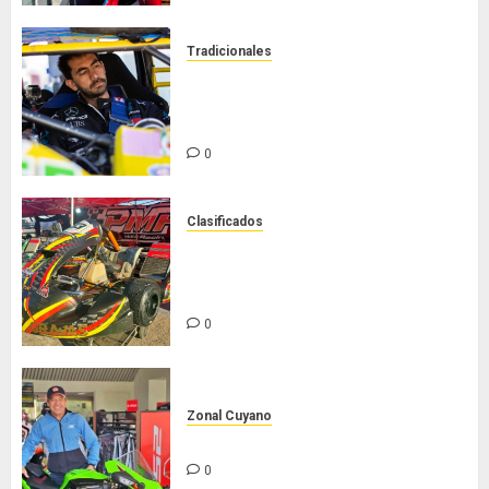
Tradicionales
Tradicionales disputa este
domingo el “GP Diego Grillito
Gómez”
0
Clasificados
Chasis Ternengo año 2026 con
podios y victoria en Junior! Venta
por renovación
0
Zonal Cuyano
Hasta siempre Pepe Lombardo!
0