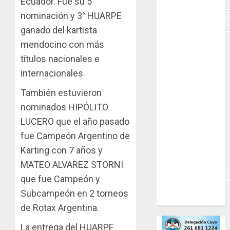
Ecuador. Fue su 5°
nominación y 3° HUARPE
HERRAMIENTAS
ganado del kartista
INDUMENTARIA
mendocino con más
títulos nacionales e
KARTING
internacionales.
MOTORES
También estuvieron
MOTORHOME
nominados HIPÓLITO
LUCERO que el año pasado
PICADAS
fue Campeón Argentino de
Karting con 7 años y
REPUESTOS
MATEO ALVAREZ STORNI
SIMULADORES
que fue Campeón y
Subcampeón en 2 torneos
TRAILERS
de Rotax Argentina.
La entrega del HUARPE