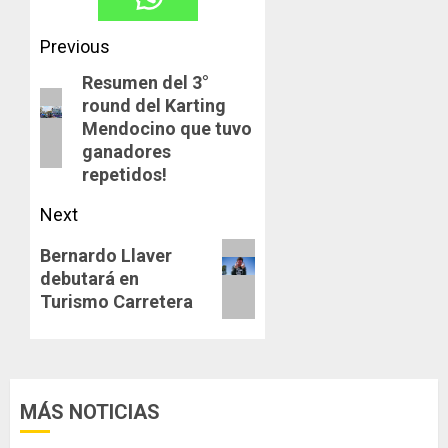
Post
Previous
navigation
Resumen del 3°
Previous
round del Karting
post:
Mendocino que tuvo
ganadores
repetidos!
Next
Next
Bernardo Llaver
debutará en
post:
Turismo Carretera
MÁS NOTICIAS