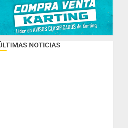
ÚLTIMAS NOTICIAS
uego del receso invernal, Zonal Cuyano regresa a pista
n San Martín!
asilla de tiro 1 eje Acapulco 450 equipada para 5
personas
elipe Barone viajó a Italia para nueva carrera en el karting
e élite
radicionales disputa este domingo el “GP Diego Grillito
Gómez”