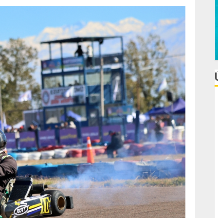
L
e
C
F
d
T