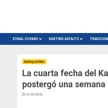
Skip
to
content
ZONAL CUYANO
KARTING ASFALTO
TRADICIO
Karting Asfalto
La cuarta fecha del K
postergó una semana
21/05/2026