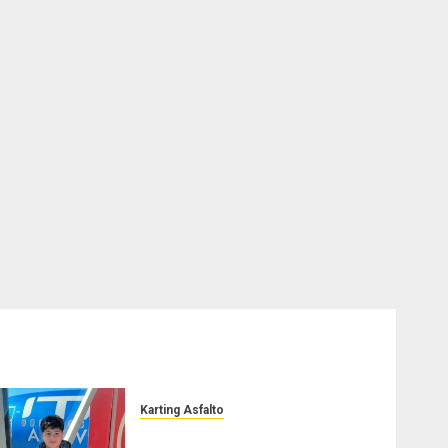
Karting Asfalto
Felipe Barone viajó a Italia