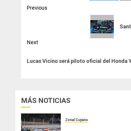
Post
Previous
navigation
Previous
Sant
post:
Next
Next
Lucas Vicino será piloto oficial del Honda
post:
MÁS NOTICIAS
Zonal Cuyano
Luego del receso invernal,