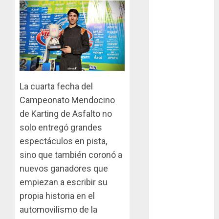
Zonal Cuyano
regresa a pista
en San Martín!
Casilla de tiro 1
eje Acapulco
450 equipada
para 5
La cuarta fecha del
personas
Campeonato Mendocino
de Karting de Asfalto no
Felipe Barone
viajó a Italia
solo entregó grandes
para nueva
espectáculos en pista,
carrera en el
sino que también coronó a
karting de élite
nuevos ganadores que
Tradicionales
empiezan a escribir su
disputa este
propia historia en el
domingo el “GP
automovilismo de la
Diego Grillito