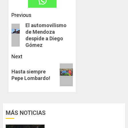
Post
Previous
navigation
El automovilismo
Previous
de Mendoza
post:
despide a Diego
Gómez
Next
Next
Hasta siempre
post:
Pepe Lombardo!
MÁS NOTICIAS