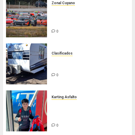
Zonal Cuyano
Luego del receso invernal, Zonal
Cuyano regresa a pista en San
Martín!
0
Clasificados
Casilla de tiro 1 eje Acapulco 450
equipada para 5 personas
0
Karting Asfalto
Felipe Barone viajó a Italia para
nueva carrera en el karting de
élite
0