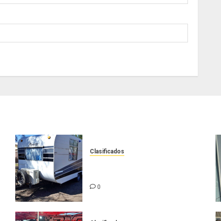
Clasificados
Casilla de tiro 1 eje Acapulco
450 equipada para 5 personas
0