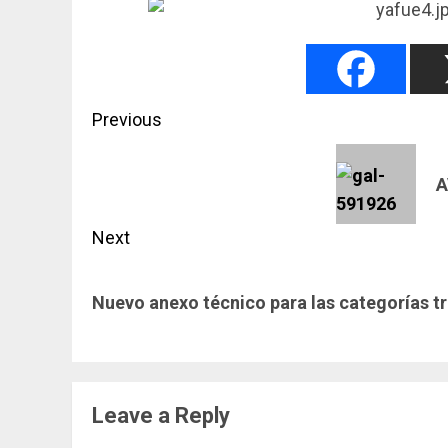
Post
Previous
navigation
Previous
A
post:
Next
Next
Nuevo anexo técnico para las categorías t
post:
Leave a Reply