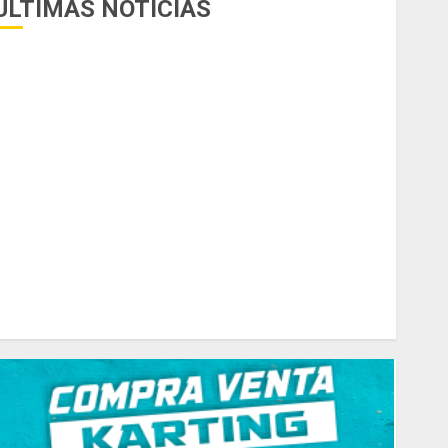
ÚLTIMAS NOTICIAS
uego del receso invernal, Zonal Cuyano regresa a pista
n San Martín!
asilla de tiro 1 eje Acapulco 450 equipada para 5
personas
elipe Barone viajó a Italia para nueva carrera en el karting
e élite
radicionales disputa este domingo el “GP Diego Grillito
Gómez”
hasis Ternengo año 2026 con podios y victoria en
unior! Venta por renovación