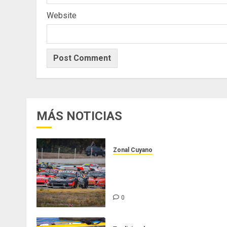
Website
MÁS NOTICIAS
Zonal Cuyano
Luego del receso invernal,
Zonal Cuyano regresa a pista
en San Martín!
0