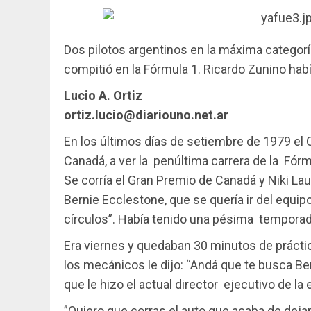
Dos pilotos argentinos en la máxima categor
compitió en la Fórmula 1. Ricardo Zunino hab
Lucio A. Ortiz
ortiz.lucio@diariouno.net.ar
En los últimos días de setiembre de 1979 el 
Canadá, a ver la penúltima carrera de la Fórm
Se corría el Gran Premio de Canadá y Niki Lau
Bernie Ecclestone, que se quería ir del equi
círculos”. Había tenido una pésima temporad
Era viernes y quedaban 30 minutos de prácti
los mecánicos le dijo: “Andá que te busca Ber
que le hizo el actual director ejecutivo de l
”Quiero que corras el auto que acaba de dejar