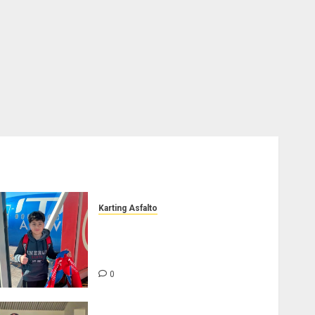
Karting Asfalto
Felipe Barone viajó a Italia
para nueva carrera en el
karting de élite
0