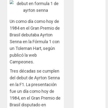
en San Martín!
Casilla de tiro 1
eje Acapulco
Un como día como hoy de
450 equipada
1984 en el Gran Premio de
para 5
personas
Brasil debutaba Ayrton
Senna en la Fórmula 1 con
Felipe Barone
un Toleman Hart, según
viajó a Italia
publicó la web
para nueva
carrera en el
Campeones.
karting de élite
Tres décadas se cumplen
Tradicionales
del debut de Ayrton Senna
disputa este
en la F1. La presentación
domingo el “GP
fue un día como hoy de
Diego Grillito
1984, en el Gran Premio de
Gómez”
Brasil disputado en
Chasis