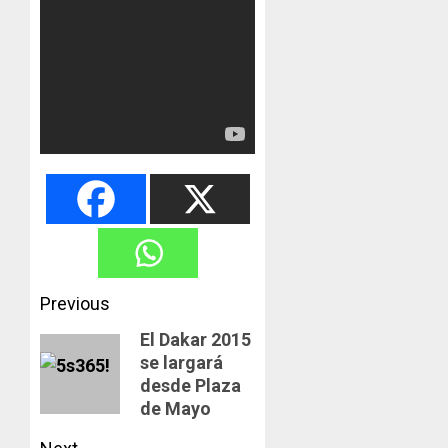
Post
Previous
navigation
El Dakar 2015
Previous
se largará
post:
desde Plaza
de Mayo