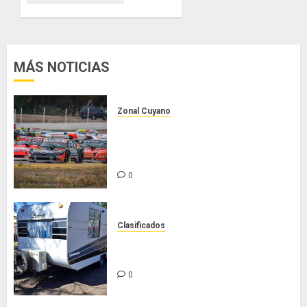
MÁS NOTICIAS
Zonal Cuyano
Luego del receso invernal, Zonal
Cuyano regresa a pista en San
Martín!
0
Clasificados
Casilla de tiro 1 eje Acapulco 450
equipada para 5 personas
0