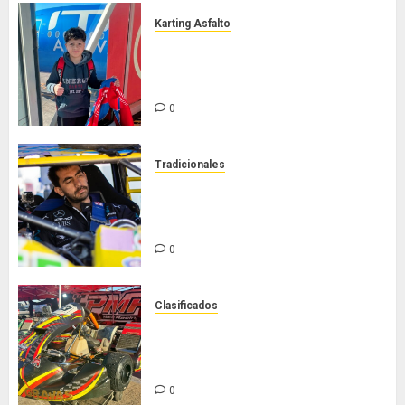
Karting Asfalto
Felipe Barone viajó a Italia para
nueva carrera en el karting de
élite
0
Tradicionales
Tradicionales disputa este
domingo el “GP Diego Grillito
Gómez”
0
Clasificados
Chasis Ternengo año 2026 con
podios y victoria en Junior! Venta
por renovación
0