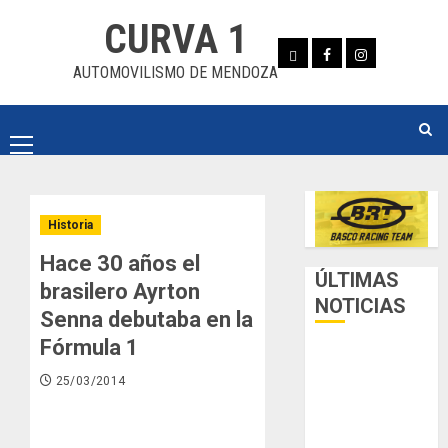
Skip
CURVA 1
to
Whatsapp
Facebook
Instagram
content
AUTOMOVILISMO DE MENDOZA
Primary
Menu
Historia
Hace 30 años el
ÚLTIMAS
brasilero Ayrton
NOTICIAS
Senna debutaba en la
Fórmula 1
Luego del
receso invernal,
25/03/2014
Zonal Cuyano
regresa a pista