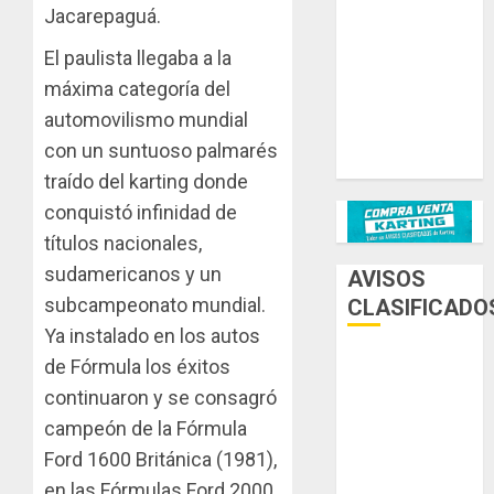
Jacarepaguá.
Ternengo año
2026 con
El paulista llegaba a la
podios y
máxima categoría del
victoria en
automovilismo mundial
Junior! Venta
con un suntuoso palmarés
por renovación
traído del karting donde
conquistó infinidad de
títulos nacionales,
sudamericanos y un
AVISOS
subcampeonato mundial.
CLASIFICADO
Ya instalado en los autos
de Fórmula los éxitos
AUTOS
continuaron y se consagró
AUTOS EN
campeón de la Fórmula
ALQUILER
Ford 1600 Británica (1981),
ESPECIALES
en las Fórmulas Ford 2000