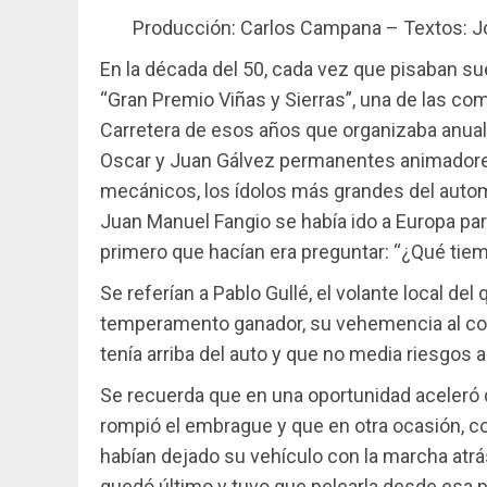
Producción: Carlos Campana – Textos: J
En la década del 50, cada vez que pisaban su
“Gran Premio Viñas y Sierras”, una de las c
Carretera de esos años que organizaba anua
Oscar y Juan Gálvez permanentes animadores 
mecánicos, los ídolos más grandes del autom
Juan Manuel Fangio se había ido a Europa par
primero que hacían era preguntar: “¿Qué tiem
Se referían a Pablo Gullé, el volante local del
temperamento ganador, su vehemencia al con
tenía arriba del auto y que no media riesgos a 
Se recuerda que en una oportunidad aceleró d
rompió el embrague y que en otra ocasión, co
habían dejado su vehículo con la marcha atrás
quedó último y tuvo que pelearla desde esa p