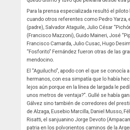
Para la prensa especializada resultó el pilo
cuando otros referentes como Pedro Yarza, el 
(padre), Salvador Ataguile, Julio César “Pich
(Francisco Mazzoni), Guido Maineri, José “Pip
Francisco Camarda, Julio Cusac, Hugo Desimo
“Fosforito” Fernández fueron otras de las gr
mendocino.
El “Aguilucho”, apodo con el que se conocía a
hermanos, con esa simpatía que lo había hech
lejos aún porque en la línea de largada le ped
unos metros de ventaja?”. Gullé se había gana
Gálvez sino también de corredores del prest
de Alzaga, Eusebio Marcilla, Daniel Musso, Fé
Risatti, el sanjuanino Jorge Devoto (Ampa
patria en los polvorientos caminos de la Arg