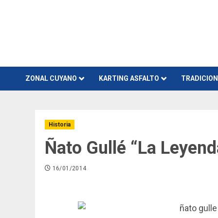
Skip
to
content
ZONAL CUYANO
KARTING ASFALTO
TRADICIO
Historia
Ñato Gullé “La Leyend
16/01/2014