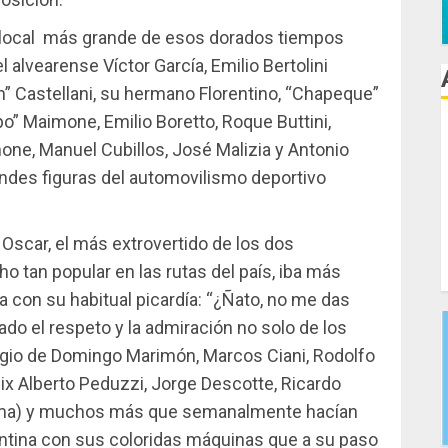
to local más grande de esos dorados tiempos
alvearense Víctor García, Emilio Bertolini
ón” Castellani, su hermano Florentino, “Chapeque”
o” Maimone, Emilio Boretto, Roque Buttini,
ne, Manuel Cubillos, José Malizia y Antonio
andes figuras del automovilismo deportivo
 Oscar, el más extrovertido de los dos
o tan popular en las rutas del país, iba más
ía con su habitual picardía: “¿Ñato, no me das
do el respeto y la admiración no solo de los
igio de Domingo Marimón, Marcos Ciani, Rodolfo
lix Alberto Peduzzi, Jorge Descotte, Ricardo
cama) y muchos más que semanalmente hacían
entina con sus coloridas máquinas que a su paso