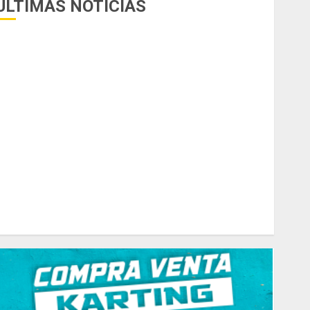
ÚLTIMAS NOTICIAS
uego del receso invernal, Zonal Cuyano regresa a pista
n San Martín!
asilla de tiro 1 eje Acapulco 450 equipada para 5
personas
elipe Barone viajó a Italia para nueva carrera en el karting
e élite
radicionales disputa este domingo el “GP Diego Grillito
Gómez”
hasis Ternengo año 2026 con podios y victoria en
unior! Venta por renovación