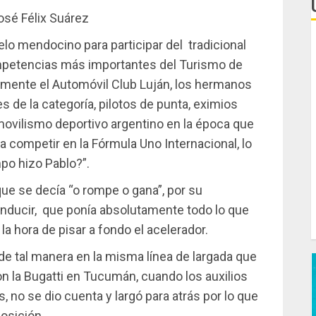
osé Félix Suárez
L
elo mendocino para participar del tradicional
e
ompetencias más importantes del Turismo de
lmente el Automóvil Club Luján, los hermanos
C
de la categoría, pilotos de punta, eximios
ovilismo deportivo argentino en la época que
F
a competir en la Fórmula Uno Internacional, lo
d
po hizo Pablo?”.
T
 que se decía “o rompe o gana”, por su
ducir, que ponía absolutamente todo lo que
C
la hora de pisar a fondo el acelerador.
J
e tal manera en la misma línea de largada que
n la Bugatti en Tucumán, cuando los auxilios
, no se dio cuenta y largó para atrás por lo que
osición.