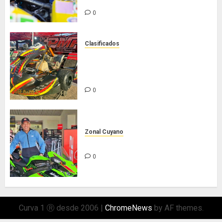
Gómez”
0
Clasificados
Chasis Ternengo año 2026 con
podios y victoria en Junior! Venta
por renovación
0
Zonal Cuyano
Hasta siempre Pepe Lombardo!
0
Curva 1 Ⓡ desde 2006
|
ChromeNews
by AF themes.