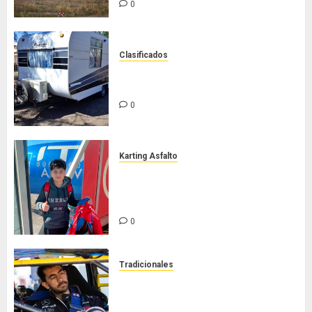
0
Clasificados
Casilla de tiro 1 eje Acapulco 450
equipada para 5 personas
0
Karting Asfalto
Felipe Barone viajó a Italia para
nueva carrera en el karting de
élite
0
Tradicionales
Tradicionales disputa este
domingo el “GP Diego Grillito