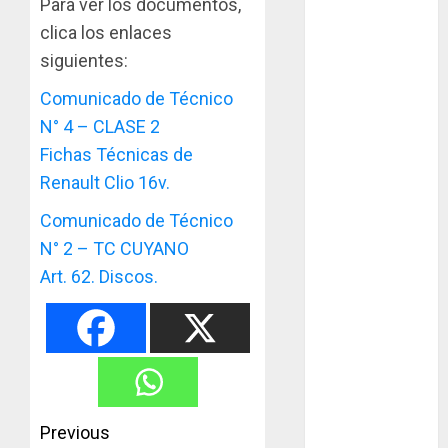
Para ver los documentos,
en San Martín!
clica los enlaces
Casilla de tiro 1
siguientes:
eje Acapulco
450 equipada
Comunicado de Técnico
para 5
N° 4 – CLASE 2
personas
Fichas Técnicas de
Felipe Barone
Renault Clio 16v.
viajó a Italia
Comunicado de Técnico
para nueva
N° 2 – TC CUYANO
carrera en el
Art. 62. Discos.
karting de élite
Tradicionales
disputa este
domingo el “GP
Diego Grillito
Gómez”
Post
Previous
Chasis