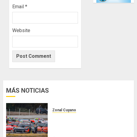
Email
*
Website
MÁS NOTICIAS
Zonal Cuyano
Luego del receso invernal, Zonal
Cuyano regresa a pista en San
Martín!