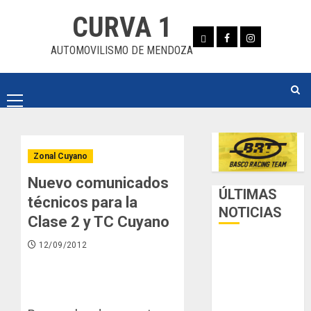
Skip
CURVA 1
to
Whatsapp
Facebook
Instagram
content
AUTOMOVILISMO DE MENDOZA
Primary
Menu
Zonal Cuyano
Nuevo comunicados
ÚLTIMAS
técnicos para la
NOTICIAS
Clase 2 y TC Cuyano
12/09/2012
Luego del
receso invernal,
Zonal Cuyano
regresa a pista