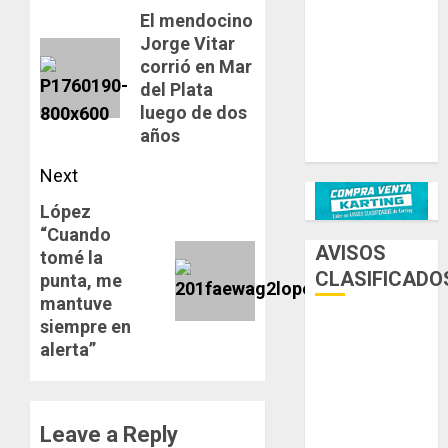
navigation
El mendocino
Previous
Ternengo año
Jorge Vitar
post:
2026 con
corrió en Mar
podios y
del Plata
victoria en
luego de dos
Junior! Venta
años
por renovación
Next
López
Next
“Cuando
post:
AVISOS
tomé la
CLASIFICADO
punta, me
mantuve
siempre en
AUTOS
alerta”
AUTOS EN
ALQUILER
Leave a Reply
ESPECIALES