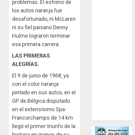
problemas. El estreno de
los autos naranja fue
HERRAMIENTAS
desafortunado, ni McLaren
INDUMENTARIA
ni su fiel paisano Denny
Hulme lograron terminar
KARTING
esa primera carrera.
MOTORES
LAS PRIMERAS
MOTORHOME
ALEGRÍAS.
PICADAS
El 9 de junio de 1968, ya
con el color naranja
REPUESTOS
pintado en sus autos, en el
GP de Bélgica disputado
SIMULADORES
en el extensísimo Spa-
TRAILERS
Francorchamps de 14 km
llegó el primer triunfo de la
historia en manos de su