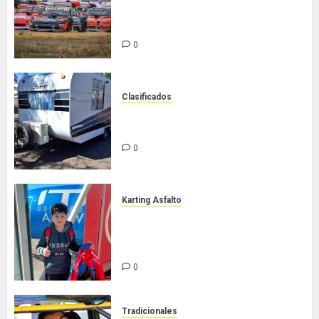
Cuyano regresa a pista en San
Martín!
0
Clasificados
Casilla de tiro 1 eje Acapulco 450
equipada para 5 personas
0
Karting Asfalto
Felipe Barone viajó a Italia para
nueva carrera en el karting de
élite
0
Tradicionales