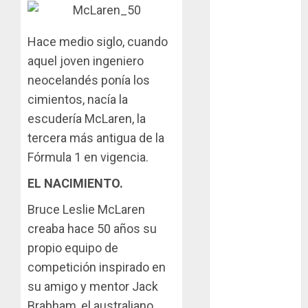
en San Martín!
Casilla de tiro 1
Hace medio siglo, cuando
eje Acapulco
aquel joven ingeniero
450 equipada
neocelandés ponía los
para 5
personas
cimientos, nacía la
escudería McLaren, la
Felipe Barone
tercera más antigua de la
viajó a Italia
Fórmula 1 en vigencia.
para nueva
carrera en el
EL NACIMIENTO.
karting de élite
Bruce Leslie McLaren
Tradicionales
creaba hace 50 años su
disputa este
propio equipo de
domingo el “GP
competición inspirado en
Diego Grillito
Gómez”
su amigo y mentor Jack
Brabham, el australiano
Chasis