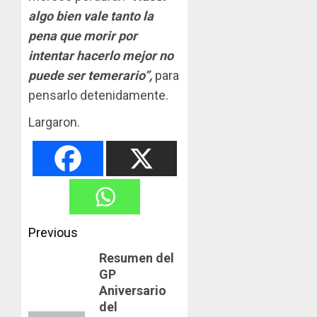
algo bien vale tanto la
pena que morir por
intentar hacerlo mejor no
puede ser temerario”,
para
pensarlo detenidamente.
Largaron.
Post
Previous
navigation
Resumen del
Previous
GP
post:
Aniversario
del