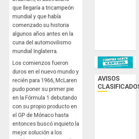
que llegaría a tricampeón
Ternengo año
2026 con
mundial y que había
podios y
comenzado su historia
victoria en
algunos años antes en la
Junior! Venta
cuna del automovilismo
por renovación
mundial Inglaterra.
Los comienzos fueron
duros en el nuevo mundo y
AVISOS
recién para 1966, McLaren
CLASIFICADO
pudo poner su primer pie
en la Fórmula 1 debutando
AUTOS
con su propio producto en
el GP de Mónaco hasta
AUTOS EN
ALQUILER
entonces buscó inquieto la
mejor solución a los
ESPECIALES