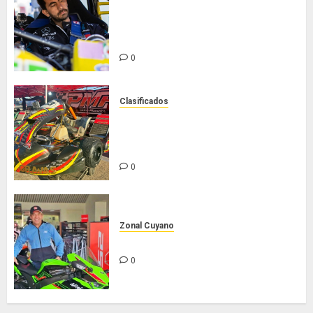
Tradicionales disputa este
domingo el “GP Diego Grillito
Gómez”
0
Clasificados
Chasis Ternengo año 2026 con
podios y victoria en Junior! Venta
por renovación
0
Zonal Cuyano
Hasta siempre Pepe Lombardo!
0