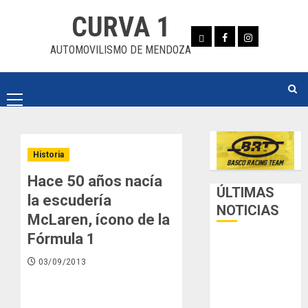
Skip
CURVA 1
to
Whatsapp
Facebook
Instagram
content
AUTOMOVILISMO DE MENDOZA
Primary
Menu
Historia
Hace 50 años nacía
ÚLTIMAS
la escudería
NOTICIAS
McLaren, ícono de la
Fórmula 1
Luego del
receso invernal,
03/09/2013
Zonal Cuyano
regresa a pista